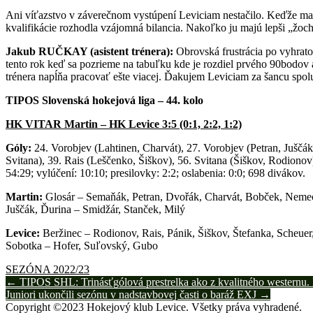
Ani víťazstvo v záverečnom vystúpení Leviciam nestačilo. Keďže ma
kvalifikácie rozhodla vzájomná bilancia. Nakoľko ju majú lepši „žoch
Jakub RUČKAY (asistent trénera):
Obrovská frustrácia po vyhrat
tento rok keď sa pozrieme na tabuľku kde je rozdiel prvého 90bodo
trénera napĺňa pracovať ešte viacej. Ďakujem Leviciam za šancu spol
TIPOS Slovenská hokejová liga – 44. kolo
HK VITAR Martin – HK Levice 3:5 (0:1, 2:2, 1:2)
Góly:
24. Vorobjev (Lahtinen, Charvát), 27. Vorobjev (Petran, Juščák
Svitana), 39. Rais (Leščenko, Šiškov), 56. Svitana (Šiškov, Rodionov
54:29; vylúčení: 10:10; presilovky: 2:2; oslabenia: 0:0; 698 divákov.
Martin:
Glosár – Semaňák, Petran, Dvořák, Charvát, Bobček, Nemec, 
Juščák, Ďurina – Smidžár, Stanček, Milý
Levice:
Beržinec – Rodionov, Rais, Pánik, Šiškov, Štefanka, Scheuer,
Sobotka – Hofer, Suľovský, Gubo
SEZÓNA 2022/23
Post
←
TIPOS SHL: Trinásťgólová prestrelka ako z kvalitného westernu. L
Juniori ukončili sezónu v nadstavbovej časti o baráž EXJ
→
navigation
Copyright ©2023 Hokejový klub Levice. Všetky práva vyhradené.