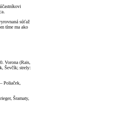
účastníkovi
ca.
 vyrovnaná súťaž
šom tíme ma ako
30. Vorona (Rais,
, Ševčík; strely:
– Poliaček,
rieger, Šramaty,