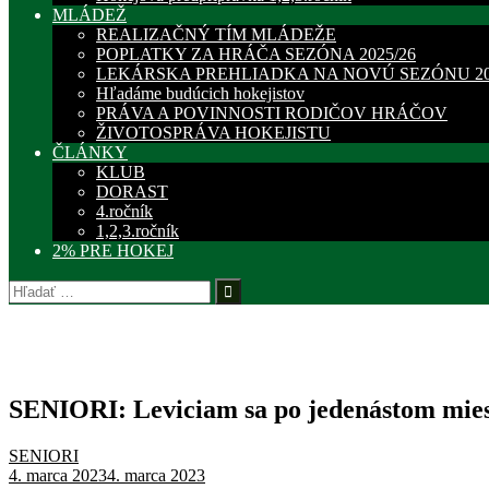
MLÁDEŽ
REALIZAČNÝ TÍM MLÁDEŽE
POPLATKY ZA HRÁČA SEZÓNA 2025/26
LEKÁRSKA PREHLIADKA NA NOVÚ SEZÓNU 20
Hľadáme budúcich hokejistov
PRÁVA A POVINNOSTI RODIČOV HRÁČOV
ŽIVOTOSPRÁVA HOKEJISTU
ČLÁNKY
KLUB
DORAST
4.ročník
1,2,3.ročník
2% PRE HOKEJ
Hľadať:
SENIORI: Leviciam sa po jedenástom miest
SENIORI
4. marca 2023
4. marca 2023