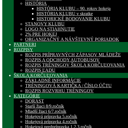
HISTÓRIA
HISTÓRIA KLUBU – 90. rokov hokeja
HISTÓRIA KLUBU v skratke
HISTORICKÉ BODOVANIE KLUBU
STANOVY KLUBU
LOGO NA STIAHNUTIE
2% PRE HOKEJ
ORGANIZAČNÝ A NÁVŠTEVNÝ PORIADOK
PARTNERI
ROZPISY
ROZPIS PRÍPRAVNÝCH ZÁPASOV MLÁDEŽE
ROZPIS A ODCHODY AUTOBUSOV
ROZPIS TRÉNINGOV ŠKOLA KORČUĽOVANIA
ROZPIS ĽADU
ŠKOLA KORČUĽOVANIA
ZÁKLADNÉ INFORMÁCIE
TRÉNINGOVÁ KARTIČKA / ČÍSLO ÚČTU
ROZPIS ROZVRHU TRÉNINGOV
KATEGÓRIE
DORAST
Starší žiaci 8/9.ročník
Mladší žiaci 6/7.ročník
Hokejová prípravka 5.ročník
Hokejová prípravka 4.ročník
Hokejová predprípravka 1,2,3.ročník