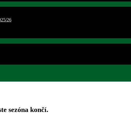
25/26
e sezóna končí.