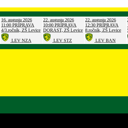
16. augusta 2026
22. augusta 2026
22. augusta 2026
11:00
PRÍPRAVA
10:00
PRÍPRAVA
12:30
PRÍPRAVA
4/3.ročník, ZŠ Levice
DORAST, ZŠ Levice
8.ročník, ZŠ Levice
LEV
NZA
LEV
STZ
LEV
BAN