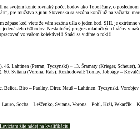
li na svojom konte rovnaký počet bodov ako Topoľčany, o poslednom 
ári“, pre mužstvo z juhu Slovenska sa sezóna končí už na začiatku mar
om zápase keď viete že vám sezóna ušla o jeden bod. SHL je extrémne
v a jedenásteho 60bodov. Neskutočný progres mladučkých hráčov v na
upracovať vo vašom kolektíve!!! Snáď sa vidíme o rok!!!
), 46. Lahtinen (Petran, Tyczynski) – 13. Šramaty (Krieger, Scheuer), 
), 60. Svitana (Vorona, Rais). Rozhodovali: Tornay, Jobbágy – Kovalčík
Belica, Biro – Paulíny, Dírer, Nauš – Lahtinen, Tyczynski, Vorobjev 
 Lauro, Socha – Leščenko, Svitana, Vorona – Pohl, Král, Pekarčík – K
eviciam žije nádej na kvalifikáciu.