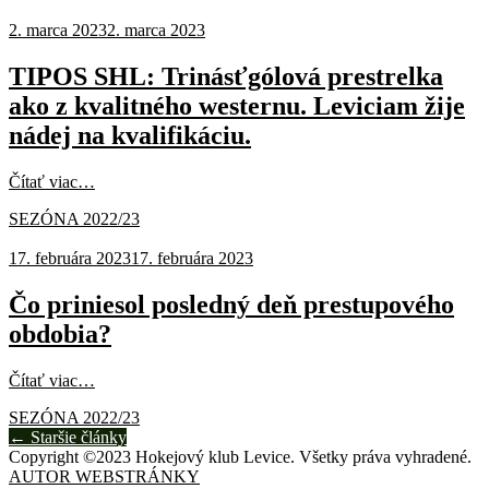
2. marca 2023
2. marca 2023
TIPOS SHL: Trinásťgólová prestrelka
ako z kvalitného westernu. Leviciam žije
nádej na kvalifikáciu.
Čítať viac…
SEZÓNA 2022/23
17. februára 2023
17. februára 2023
Čo priniesol posledný deň prestupového
obdobia?
Čítať viac…
SEZÓNA 2022/23
Posts
←
Staršie články
Copyright ©2023 Hokejový klub Levice. Všetky práva vyhradené.
navigation
AUTOR WEBSTRÁNKY