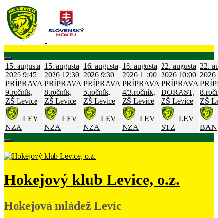
Skip
to
content
15. augusta
15. augusta
16. augusta
16. augusta
22. augusta
22. a
2026
9:45
2026
12:30
2026
9:30
2026
11:00
2026
10:00
2026
PRÍPRAVA
PRÍPRAVA
PRÍPRAVA
PRÍPRAVA
PRÍPRAVA
PRÍ
9.ročník,
8.ročník,
5.ročník,
4/3.ročník,
DORAST,
8.roč
ZŠ Levice
ZŠ Levice
ZŠ Levice
ZŠ Levice
ZŠ Levice
ZŠ Le
LEV
LEV
LEV
LEV
LEV
NZA
NZA
NZA
NZA
STZ
BAN
Hokejový klub Levice, o.z.
Hokejová mládež Levíc