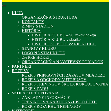
KLUB
ORGANIZAČNÁ ŠTRUKTÚRA
KONTAKTY
ZIMNÝ ŠTADIÓN
HISTÓRIA
HISTÓRIA KLUBU – 90. rokov hokeja
HISTÓRIA KLUBU v skratke
HISTORICKÉ BODOVANIE KLUBU
STANOVY KLUBU
LOGO NA STIAHNUTIE
2% PRE HOKEJ
ORGANIZAČNÝ A NÁVŠTEVNÝ PORIADOK
PARTNERI
ROZPISY
ROZPIS PRÍPRAVNÝCH ZÁPASOV MLÁDEŽE
ROZPIS A ODCHODY AUTOBUSOV
ROZPIS TRÉNINGOV ŠKOLA KORČUĽOVANIA
ROZPIS ĽADU
ŠKOLA KORČUĽOVANIA
ZÁKLADNÉ INFORMÁCIE
TRÉNINGOVÁ KARTIČKA / ČÍSLO ÚČTU
ROZPIS ROZVRHU TRÉNINGOV
KATEGÓRIE