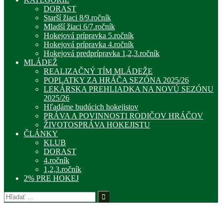
DORAST
Starší žiaci 8/9.ročník
Mladší žiaci 6/7.ročník
Hokejová prípravka 5.ročník
Hokejová prípravka 4.ročník
Hokejová predprípravka 1,2,3.ročník
MLÁDEŽ
REALIZAČNÝ TÍM MLÁDEŽE
POPLATKY ZA HRÁČA SEZÓNA 2025/26
LEKÁRSKA PREHLIADKA NA NOVÚ SEZÓNU
2025/26
Hľadáme budúcich hokejistov
PRÁVA A POVINNOSTI RODIČOV HRÁČOV
ŽIVOTOSPRÁVA HOKEJISTU
ČLÁNKY
KLUB
DORAST
4.ročník
1,2,3.ročník
2% PRE HOKEJ
Hľadať: