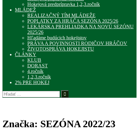
Hokejová predprípravka 1,2,3.ročník
MLÁDEŽ
REALIZAČNÝ TÍM MLÁDEŽE
POPLATKY ZA HRÁČA SEZÓNA 2025/26
LEKÁRSKA PREHLIADKA NA NOVÚ SEZÓNU
2025/26
Hľadáme budúcich hokejistov
PRÁVA A POVINNOSTI RODIČOV HRÁČOV
ŽIVOTOSPRÁVA HOKEJISTU
ČLÁNKY
KLUB
DORAST
4.ročník
1,2,3.ročník
2% PRE HOKEJ
Hľadať:
Značka:
SEZÓNA 2022/23