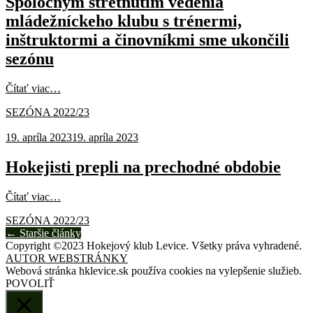
Spoločným stretnutím vedenia
mládežníckeho klubu s trénermi,
inštruktormi a činovníkmi sme ukončili
sezónu
Čítať viac…
SEZÓNA 2022/23
19. apríla 2023
19. apríla 2023
Hokejisti prepli na prechodné obdobie
Čítať viac…
SEZÓNA 2022/23
Posts
←
Staršie články
Copyright ©2023 Hokejový klub Levice. Všetky práva vyhradené.
navigation
AUTOR WEBSTRÁNKY
Webová stránka hklevice.sk používa cookies na vylepšenie služieb.
POVOLIŤ