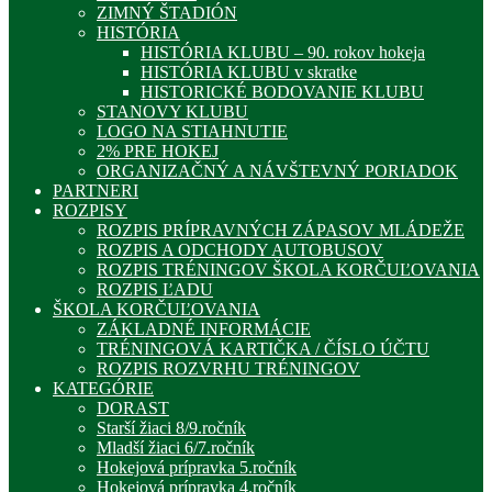
ZIMNÝ ŠTADIÓN
HISTÓRIA
HISTÓRIA KLUBU – 90. rokov hokeja
HISTÓRIA KLUBU v skratke
HISTORICKÉ BODOVANIE KLUBU
STANOVY KLUBU
LOGO NA STIAHNUTIE
2% PRE HOKEJ
ORGANIZAČNÝ A NÁVŠTEVNÝ PORIADOK
PARTNERI
ROZPISY
ROZPIS PRÍPRAVNÝCH ZÁPASOV MLÁDEŽE
ROZPIS A ODCHODY AUTOBUSOV
ROZPIS TRÉNINGOV ŠKOLA KORČUĽOVANIA
ROZPIS ĽADU
ŠKOLA KORČUĽOVANIA
ZÁKLADNÉ INFORMÁCIE
TRÉNINGOVÁ KARTIČKA / ČÍSLO ÚČTU
ROZPIS ROZVRHU TRÉNINGOV
KATEGÓRIE
DORAST
Starší žiaci 8/9.ročník
Mladší žiaci 6/7.ročník
Hokejová prípravka 5.ročník
Hokejová prípravka 4.ročník