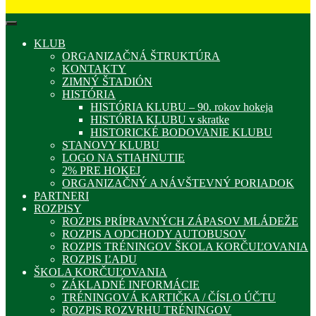
KLUB
ORGANIZAČNÁ ŠTRUKTÚRA
KONTAKTY
ZIMNÝ ŠTADIÓN
HISTÓRIA
HISTÓRIA KLUBU – 90. rokov hokeja
HISTÓRIA KLUBU v skratke
HISTORICKÉ BODOVANIE KLUBU
STANOVY KLUBU
LOGO NA STIAHNUTIE
2% PRE HOKEJ
ORGANIZAČNÝ A NÁVŠTEVNÝ PORIADOK
PARTNERI
ROZPISY
ROZPIS PRÍPRAVNÝCH ZÁPASOV MLÁDEŽE
ROZPIS A ODCHODY AUTOBUSOV
ROZPIS TRÉNINGOV ŠKOLA KORČUĽOVANIA
ROZPIS ĽADU
ŠKOLA KORČUĽOVANIA
ZÁKLADNÉ INFORMÁCIE
TRÉNINGOVÁ KARTIČKA / ČÍSLO ÚČTU
ROZPIS ROZVRHU TRÉNINGOV