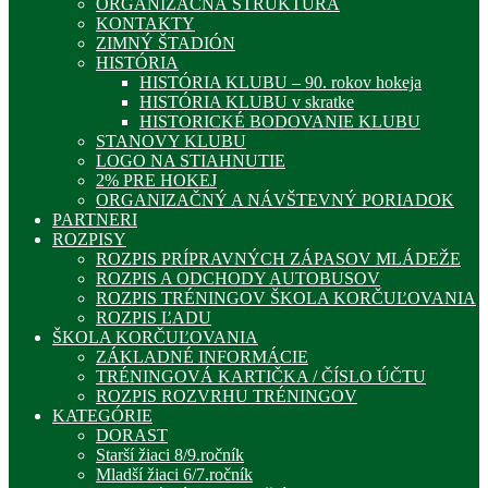
ORGANIZAČNÁ ŠTRUKTÚRA
KONTAKTY
ZIMNÝ ŠTADIÓN
HISTÓRIA
HISTÓRIA KLUBU – 90. rokov hokeja
HISTÓRIA KLUBU v skratke
HISTORICKÉ BODOVANIE KLUBU
STANOVY KLUBU
LOGO NA STIAHNUTIE
2% PRE HOKEJ
ORGANIZAČNÝ A NÁVŠTEVNÝ PORIADOK
PARTNERI
ROZPISY
ROZPIS PRÍPRAVNÝCH ZÁPASOV MLÁDEŽE
ROZPIS A ODCHODY AUTOBUSOV
ROZPIS TRÉNINGOV ŠKOLA KORČUĽOVANIA
ROZPIS ĽADU
ŠKOLA KORČUĽOVANIA
ZÁKLADNÉ INFORMÁCIE
TRÉNINGOVÁ KARTIČKA / ČÍSLO ÚČTU
ROZPIS ROZVRHU TRÉNINGOV
KATEGÓRIE
DORAST
Starší žiaci 8/9.ročník
Mladší žiaci 6/7.ročník