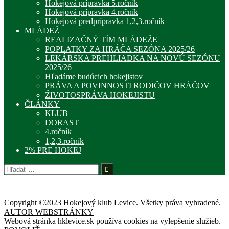
Hokejová prípravka 5.ročník
Hokejová prípravka 4.ročník
Hokejová predprípravka 1,2,3.ročník
MLÁDEŽ
REALIZAČNÝ TÍM MLÁDEŽE
POPLATKY ZA HRÁČA SEZÓNA 2025/26
LEKÁRSKA PREHLIADKA NA NOVÚ SEZÓNU
2025/26
Hľadáme budúcich hokejistov
PRÁVA A POVINNOSTI RODIČOV HRÁČOV
ŽIVOTOSPRÁVA HOKEJISTU
ČLÁNKY
KLUB
DORAST
4.ročník
1,2,3.ročník
2% PRE HOKEJ
Hľadať:
Copyright ©2023 Hokejový klub Levice. Všetky práva vyhradené.
AUTOR WEBSTRÁNKY
Webová stránka hklevice.sk používa cookies na vylepšenie služieb.