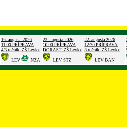
16. augusta 2026
22. augusta 2026
22. augusta 2026
11:00
PRÍPRAVA
10:00
PRÍPRAVA
12:30
PRÍPRAVA
4/3.ročník, ZŠ Levice
DORAST, ZŠ Levice
8.ročník, ZŠ Levice
LEV
NZA
LEV
STZ
LEV
BAN