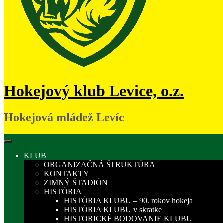
Hokejový klub Levice, o.z.
Hokejová mládež Levíc
KLUB
ORGANIZAČNÁ ŠTRUKTÚRA
KONTAKTY
ZIMNÝ ŠTADIÓN
HISTÓRIA
HISTÓRIA KLUBU – 90. rokov hokeja
HISTÓRIA KLUBU v skratke
HISTORICKÉ BODOVANIE KLUBU