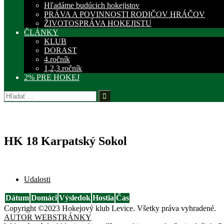
Hľadáme budúcich hokejistov
PRÁVA A POVINNOSTI RODIČOV HRÁČOV
ŽIVOTOSPRÁVA HOKEJISTU
ČLÁNKY
KLUB
DORAST
4.ročník
1,2,3.ročník
2% PRE HOKEJ
Hľadať:
HK 18 Karpatský Sokol
Udalosti
Dátum
Domáci
Výsledok
Hostia
Čas
Copyright ©2023 Hokejový klub Levice. Všetky práva vyhradené.
AUTOR WEBSTRÁNKY