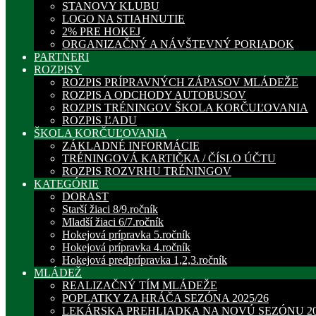
STANOVY KLUBU
LOGO NA STIAHNUTIE
2% PRE HOKEJ
ORGANIZAČNÝ A NÁVŠTEVNÝ PORIADOK
PARTNERI
ROZPISY
ROZPIS PRÍPRAVNÝCH ZÁPASOV MLÁDEŽE
ROZPIS A ODCHODY AUTOBUSOV
ROZPIS TRÉNINGOV ŠKOLA KORČUĽOVANIA
ROZPIS ĽADU
ŠKOLA KORČUĽOVANIA
ZÁKLADNÉ INFORMÁCIE
TRÉNINGOVÁ KARTIČKA / ČÍSLO ÚČTU
ROZPIS ROZVRHU TRÉNINGOV
KATEGÓRIE
DORAST
Starší žiaci 8/9.ročník
Mladší žiaci 6/7.ročník
Hokejová prípravka 5.ročník
Hokejová prípravka 4.ročník
Hokejová predprípravka 1,2,3.ročník
MLÁDEŽ
REALIZAČNÝ TÍM MLÁDEŽE
POPLATKY ZA HRÁČA SEZÓNA 2025/26
LEKÁRSKA PREHLIADKA NA NOVÚ SEZÓNU 20