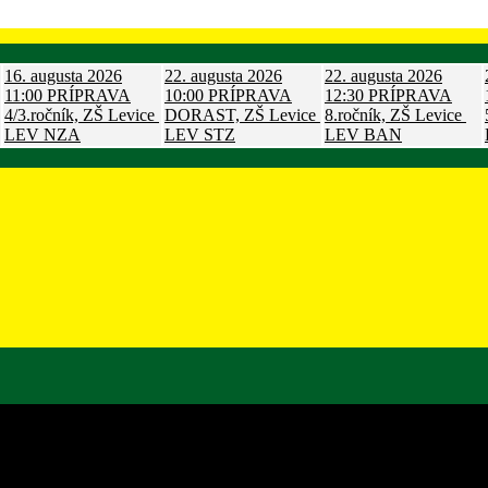
16. augusta 2026
22. augusta 2026
22. augusta 2026
11:00
PRÍPRAVA
10:00
PRÍPRAVA
12:30
PRÍPRAVA
4/3.ročník, ZŠ Levice
DORAST, ZŠ Levice
8.ročník, ZŠ Levice
LEV
NZA
LEV
STZ
LEV
BAN