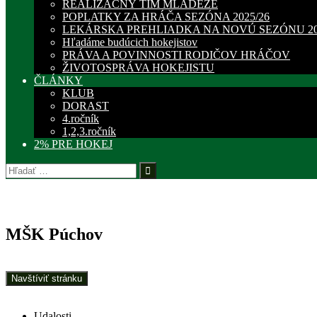
REALIZAČNÝ TÍM MLÁDEŽE
POPLATKY ZA HRÁČA SEZÓNA 2025/26
LEKÁRSKA PREHLIADKA NA NOVÚ SEZÓNU 20
Hľadáme budúcich hokejistov
PRÁVA A POVINNOSTI RODIČOV HRÁČOV
ŽIVOTOSPRÁVA HOKEJISTU
ČLÁNKY
KLUB
DORAST
4.ročník
1,2,3.ročník
2% PRE HOKEJ
Hľadať:
MŠK Púchov
Udalosti