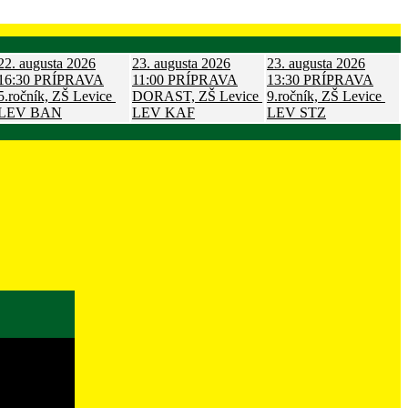
22. augusta 2026
23. augusta 2026
23. augusta 2026
16:30
PRÍPRAVA
11:00
PRÍPRAVA
13:30
PRÍPRAVA
5.ročník, ZŠ Levice
DORAST, ZŠ Levice
9.ročník, ZŠ Levice
LEV
BAN
LEV
KAF
LEV
STZ