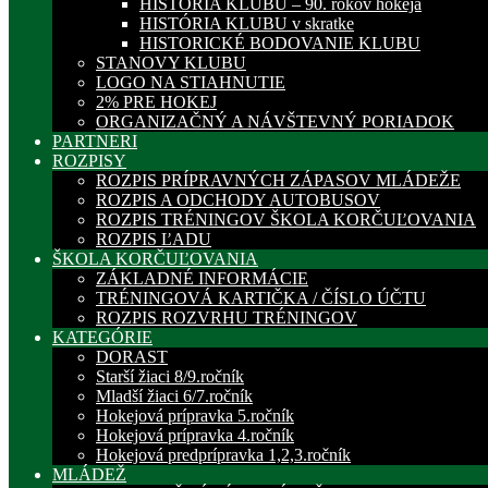
HISTÓRIA KLUBU – 90. rokov hokeja
HISTÓRIA KLUBU v skratke
HISTORICKÉ BODOVANIE KLUBU
STANOVY KLUBU
LOGO NA STIAHNUTIE
2% PRE HOKEJ
ORGANIZAČNÝ A NÁVŠTEVNÝ PORIADOK
PARTNERI
ROZPISY
ROZPIS PRÍPRAVNÝCH ZÁPASOV MLÁDEŽE
ROZPIS A ODCHODY AUTOBUSOV
ROZPIS TRÉNINGOV ŠKOLA KORČUĽOVANIA
ROZPIS ĽADU
ŠKOLA KORČUĽOVANIA
ZÁKLADNÉ INFORMÁCIE
TRÉNINGOVÁ KARTIČKA / ČÍSLO ÚČTU
ROZPIS ROZVRHU TRÉNINGOV
KATEGÓRIE
DORAST
Starší žiaci 8/9.ročník
Mladší žiaci 6/7.ročník
Hokejová prípravka 5.ročník
Hokejová prípravka 4.ročník
Hokejová predprípravka 1,2,3.ročník
MLÁDEŽ