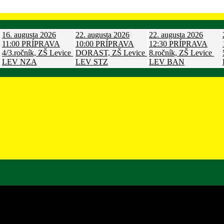
16. augusta 2026
22. augusta 2026
22. augusta 2026
11:00
PRÍPRAVA
10:00
PRÍPRAVA
12:30
PRÍPRAVA
4/3.ročník, ZŠ Levice
DORAST, ZŠ Levice
8.ročník, ZŠ Levice
LEV
NZA
LEV
STZ
LEV
BAN