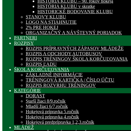
HISTÓRIA KLUBU – 90. rokov hokeja
HISTÓRIA KLUBU v skratke
HISTORICKÉ BODOVANIE KLUBU
STANOVY KLUBU
LOGO NA STIAHNUTIE
2% PRE HOKEJ
ORGANIZAČNÝ A NÁVŠTEVNÝ PORIADOK
PARTNERI
ROZPISY
ROZPIS PRÍPRAVNÝCH ZÁPASOV MLÁDEŽE
ROZPIS A ODCHODY AUTOBUSOV
ROZPIS TRÉNINGOV ŠKOLA KORČUĽOVANIA
ROZPIS ĽADU
ŠKOLA KORČUĽOVANIA
ZÁKLADNÉ INFORMÁCIE
TRÉNINGOVÁ KARTIČKA / ČÍSLO ÚČTU
ROZPIS ROZVRHU TRÉNINGOV
KATEGÓRIE
DORAST
Starší žiaci 8/9.ročník
Mladší žiaci 6/7.ročník
Hokejová prípravka 5.ročník
Hokejová prípravka 4.ročník
Hokejová predprípravka 1,2,3.ročník
MLÁDEŽ