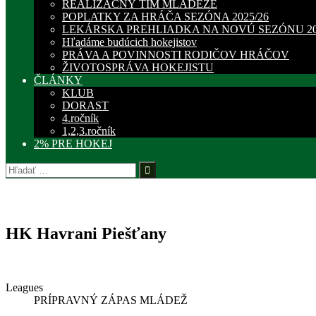
REALIZAČNÝ TÍM MLÁDEŽE
POPLATKY ZA HRÁČA SEZÓNA 2025/26
LEKÁRSKA PREHLIADKA NA NOVÚ SEZÓNU 20
Hľadáme budúcich hokejistov
PRÁVA A POVINNOSTI RODIČOV HRÁČOV
ŽIVOTOSPRÁVA HOKEJISTU
ČLÁNKY
KLUB
DORAST
4.ročník
1,2,3.ročník
2% PRE HOKEJ
Hľadať:
HK Havrani Piešťany
Leagues
PRÍPRAVNÝ ZÁPAS MLÁDEŽ