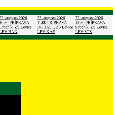
22. augusta 2026
23. augusta 2026
23. augusta 2026
16:30
PRÍPRAVA
11:00
PRÍPRAVA
13:30
PRÍPRAVA
5.ročník, ZŠ Levice
DORAST, ZŠ Levice
9.ročník, ZŠ Levice
LEV
BAN
LEV
KAF
LEV
STZ