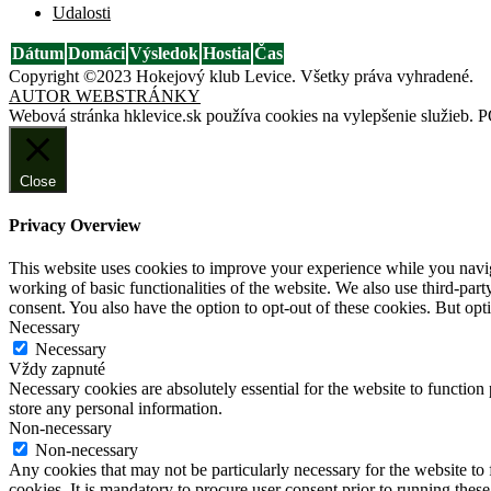
Udalosti
Dátum
Domáci
Výsledok
Hostia
Čas
Copyright ©2023 Hokejový klub Levice. Všetky práva vyhradené.
AUTOR WEBSTRÁNKY
Webová stránka hklevice.sk používa cookies na vylepšenie služieb.
P
Close
Privacy Overview
This website uses cookies to improve your experience while you navigat
working of basic functionalities of the website. We also use third-pa
consent. You also have the option to opt-out of these cookies. But op
Necessary
Necessary
Vždy zapnuté
Necessary cookies are absolutely essential for the website to function 
store any personal information.
Non-necessary
Non-necessary
Any cookies that may not be particularly necessary for the website to 
cookies. It is mandatory to procure user consent prior to running thes