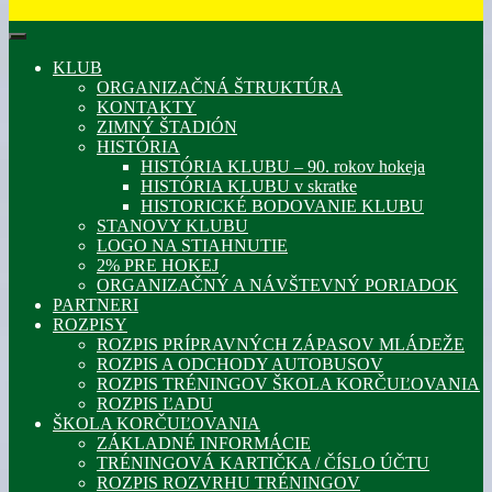
KLUB
ORGANIZAČNÁ ŠTRUKTÚRA
KONTAKTY
ZIMNÝ ŠTADIÓN
HISTÓRIA
HISTÓRIA KLUBU – 90. rokov hokeja
HISTÓRIA KLUBU v skratke
HISTORICKÉ BODOVANIE KLUBU
STANOVY KLUBU
LOGO NA STIAHNUTIE
2% PRE HOKEJ
ORGANIZAČNÝ A NÁVŠTEVNÝ PORIADOK
PARTNERI
ROZPISY
ROZPIS PRÍPRAVNÝCH ZÁPASOV MLÁDEŽE
ROZPIS A ODCHODY AUTOBUSOV
ROZPIS TRÉNINGOV ŠKOLA KORČUĽOVANIA
ROZPIS ĽADU
ŠKOLA KORČUĽOVANIA
ZÁKLADNÉ INFORMÁCIE
TRÉNINGOVÁ KARTIČKA / ČÍSLO ÚČTU
ROZPIS ROZVRHU TRÉNINGOV