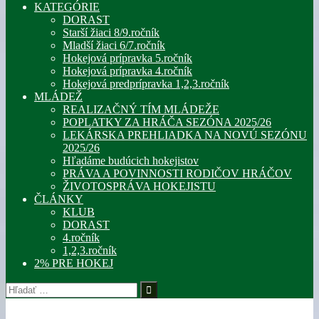
KATEGÓRIE
DORAST
Starší žiaci 8/9.ročník
Mladší žiaci 6/7.ročník
Hokejová prípravka 5.ročník
Hokejová prípravka 4.ročník
Hokejová predprípravka 1,2,3.ročník
MLÁDEŽ
REALIZAČNÝ TÍM MLÁDEŽE
POPLATKY ZA HRÁČA SEZÓNA 2025/26
LEKÁRSKA PREHLIADKA NA NOVÚ SEZÓNU
2025/26
Hľadáme budúcich hokejistov
PRÁVA A POVINNOSTI RODIČOV HRÁČOV
ŽIVOTOSPRÁVA HOKEJISTU
ČLÁNKY
KLUB
DORAST
4.ročník
1,2,3.ročník
2% PRE HOKEJ
Hľadať: