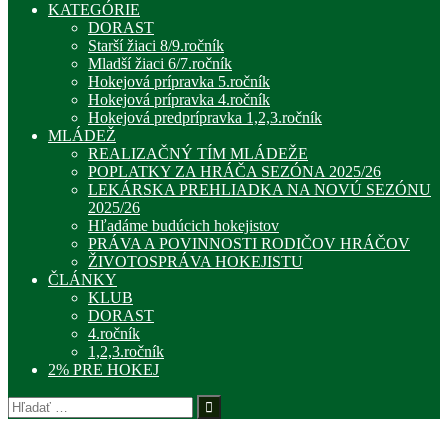
KATEGÓRIE
DORAST
Starší žiaci 8/9.ročník
Mladší žiaci 6/7.ročník
Hokejová prípravka 5.ročník
Hokejová prípravka 4.ročník
Hokejová predprípravka 1,2,3.ročník
MLÁDEŽ
REALIZAČNÝ TÍM MLÁDEŽE
POPLATKY ZA HRÁČA SEZÓNA 2025/26
LEKÁRSKA PREHLIADKA NA NOVÚ SEZÓNU
2025/26
Hľadáme budúcich hokejistov
PRÁVA A POVINNOSTI RODIČOV HRÁČOV
ŽIVOTOSPRÁVA HOKEJISTU
ČLÁNKY
KLUB
DORAST
4.ročník
1,2,3.ročník
2% PRE HOKEJ
Hľadať: