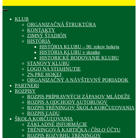
KLUB
ORGANIZAČNÁ ŠTRUKTÚRA
KONTAKTY
ZIMNÝ ŠTADIÓN
HISTÓRIA
HISTÓRIA KLUBU – 90. rokov hokeja
HISTÓRIA KLUBU v skratke
HISTORICKÉ BODOVANIE KLUBU
STANOVY KLUBU
LOGO NA STIAHNUTIE
2% PRE HOKEJ
ORGANIZAČNÝ A NÁVŠTEVNÝ PORIADOK
PARTNERI
ROZPISY
ROZPIS PRÍPRAVNÝCH ZÁPASOV MLÁDEŽE
ROZPIS A ODCHODY AUTOBUSOV
ROZPIS TRÉNINGOV ŠKOLA KORČUĽOVANIA
ROZPIS ĽADU
ŠKOLA KORČUĽOVANIA
ZÁKLADNÉ INFORMÁCIE
TRÉNINGOVÁ KARTIČKA / ČÍSLO ÚČTU
ROZPIS ROZVRHU TRÉNINGOV