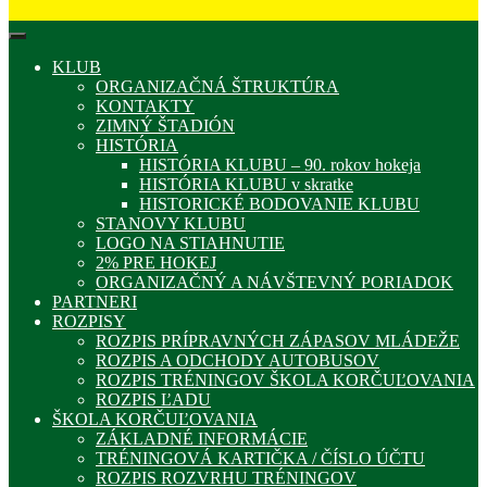
KLUB
ORGANIZAČNÁ ŠTRUKTÚRA
KONTAKTY
ZIMNÝ ŠTADIÓN
HISTÓRIA
HISTÓRIA KLUBU – 90. rokov hokeja
HISTÓRIA KLUBU v skratke
HISTORICKÉ BODOVANIE KLUBU
STANOVY KLUBU
LOGO NA STIAHNUTIE
2% PRE HOKEJ
ORGANIZAČNÝ A NÁVŠTEVNÝ PORIADOK
PARTNERI
ROZPISY
ROZPIS PRÍPRAVNÝCH ZÁPASOV MLÁDEŽE
ROZPIS A ODCHODY AUTOBUSOV
ROZPIS TRÉNINGOV ŠKOLA KORČUĽOVANIA
ROZPIS ĽADU
ŠKOLA KORČUĽOVANIA
ZÁKLADNÉ INFORMÁCIE
TRÉNINGOVÁ KARTIČKA / ČÍSLO ÚČTU
ROZPIS ROZVRHU TRÉNINGOV