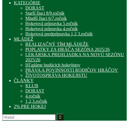
KATEGÓRIE
DORAST
Starší žiaci 8/9.ročník
Mladší žiaci 6/7.ročník
Hokejová prípravka 5.ročník
Hokejová prípravka 4.ročník
Hokejová predprípravka 1,2,3.ročník
MLÁDEŽ
REALIZAČNÝ TÍM MLÁDEŽE
POPLATKY ZA HRÁČA SEZÓNA 2025/26
LEKÁRSKA PREHLIADKA NA NOVÚ SEZÓNU
2025/26
Hľadáme budúcich hokejistov
PRÁVA A POVINNOSTI RODIČOV HRÁČOV
ŽIVOTOSPRÁVA HOKEJISTU
ČLÁNKY
KLUB
DORAST
4.ročník
1,2,3.ročník
2% PRE HOKEJ
Hľadať: