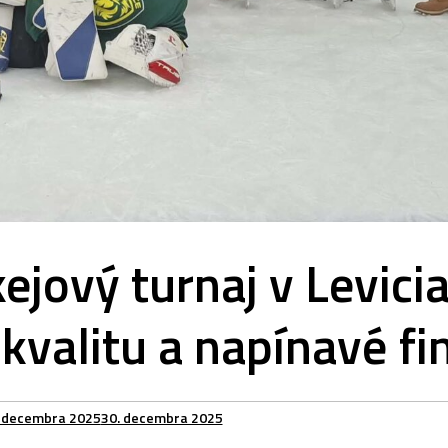
jový turnaj v Levici
valitu a napínavé fi
. decembra 2025
30. decembra 2025