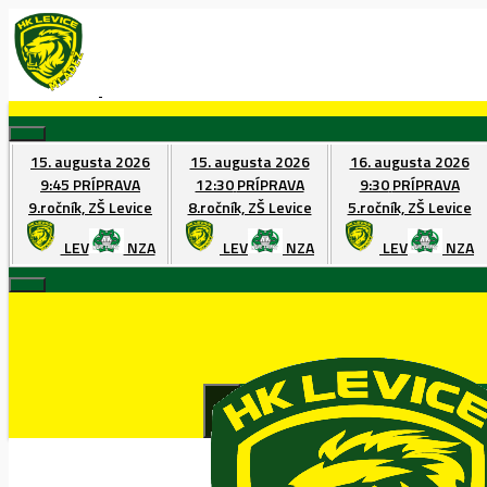
Skip
to
content
15. augusta 2026
15. augusta 2026
16. augusta 2026
9:45
PRÍPRAVA
12:30
PRÍPRAVA
9:30
PRÍPRAVA
9.ročník, ZŠ Levice
8.ročník, ZŠ Levice
5.ročník, ZŠ Levice
LEV
NZA
LEV
NZA
LEV
NZA