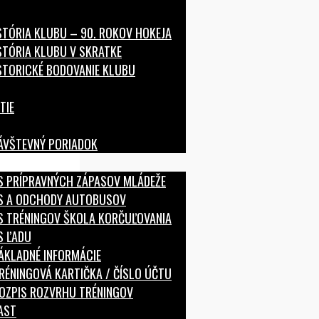
STÓRIA KLUBU – 90. ROKOV HOKEJA
STÓRIA KLUBU V SKRATKE
STORICKÉ BODOVANIE KLUBU
TIE
ÁVŠTEVNÝ PORIADOK
S PRÍPRAVNÝCH ZÁPASOV MLÁDEŽE
S A ODCHODY AUTOBUSOV
S TRÉNINGOV ŠKOLA KORČUĽOVANIA
S ĽADU
ÁKLADNÉ INFORMÁCIE
RÉNINGOVÁ KARTIČKA / ČÍSLO ÚČTU
OZPIS ROZVRHU TRÉNINGOV
AST