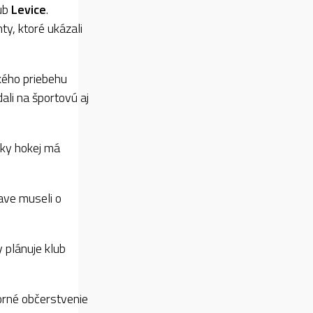
lub
Levice
.
y, ktoré ukázali
kého priebehu
ali na športovú aj
cky hokej má
ave museli o
y plánuje klub
orné občerstvenie