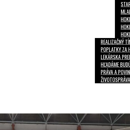
STAR
MLAD
HOKE
HOKE
HOKE
REALIZAČNÝ T
POPLATKY ZA 
LEKÁRSKA PRE
HĽADÁME BUDÚ
PRÁVA A POVI
ŽIVOTOSPRÁVA