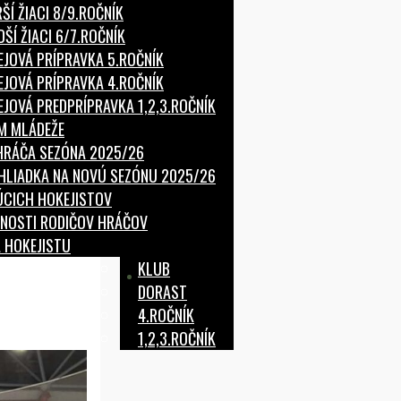
ŠÍ ŽIACI 8/9.ROČNÍK
ŠÍ ŽIACI 6/7.ROČNÍK
JOVÁ PRÍPRAVKA 5.ROČNÍK
JOVÁ PRÍPRAVKA 4.ROČNÍK
JOVÁ PREDPRÍPRAVKA 1,2,3.ROČNÍK
ÍM MLÁDEŽE
HRÁČA SEZÓNA 2025/26
HLIADKA NA NOVÚ SEZÓNU 2025/26
CICH HOKEJISTOV
NNOSTI RODIČOV HRÁČOV
 HOKEJISTU
KLUB
DORAST
4.ROČNÍK
1,2,3.ROČNÍK