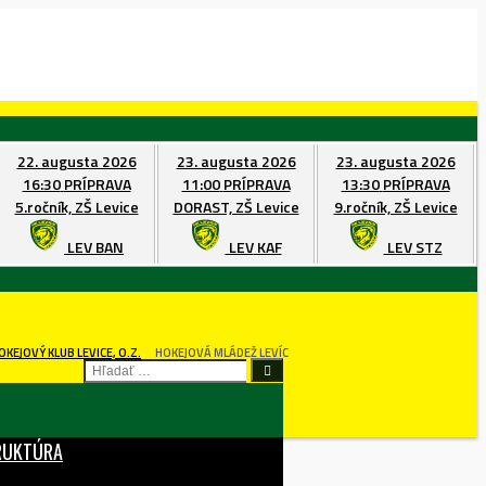
22. augusta 2026
23. augusta 2026
23. augusta 2026
16:30
PRÍPRAVA
11:00
PRÍPRAVA
13:30
PRÍPRAVA
5.ročník, ZŠ Levice
DORAST, ZŠ Levice
9.ročník, ZŠ Levice
LEV
BAN
LEV
KAF
LEV
STZ
OKEJOVÝ KLUB LEVICE, O.Z.
HOKEJOVÁ MLÁDEŽ LEVÍC
HĽADAŤ:
RUKTÚRA