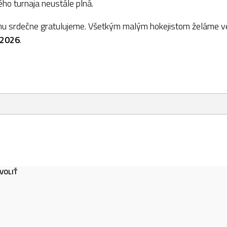
ého turnaja neustále plná.
mu srdečne gratulujeme. Všetkým malým hokejistom želáme v
2026
.
VOLIŤ