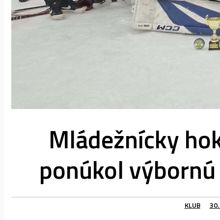
Mládežnícky hoke
ponúkol výbornú k
KLUB
30