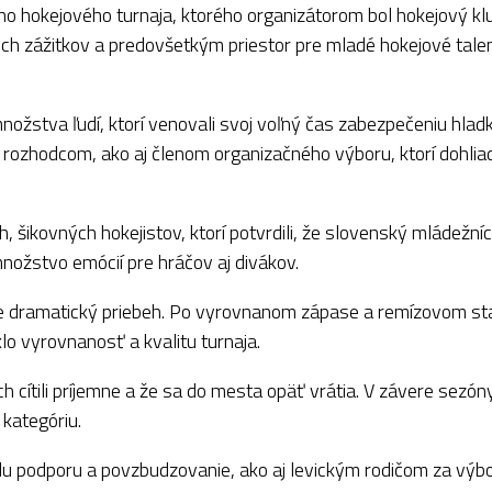
eho hokejového turnaja, ktorého organizátorom bol hokejový k
ch zážitkov a predovšetkým priestor pre mladé hokejové talent
ožstva ľudí, ktorí venovali svoj voľný čas zabezpečeniu hlad
rozhodcom, ako aj členom organizačného výboru, ktorí dohliad
h, šikovných hokejistov, ktorí potvrdili, že slovenský mládežní
nožstvo emócií pre hráčov aj divákov.
dne dramatický priebeh. Po vyrovnanom zápase a remízovom st
lo vyrovnanosť a kvalitu turnaja.
h cítili príjemne a že sa do mesta opäť vrátia. V závere sezón
 kategóriu.
álu podporu a povzbudzovanie, ako aj levickým rodičom za výb