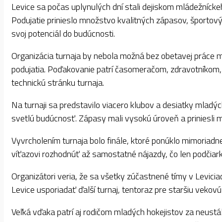
Levice sa počas uplynulých dní stali dejiskom mládežníck
Podujatie prinieslo množstvo kvalitných zápasov, športový
svoj potenciál do budúcnosti.
Organizácia turnaja by nebola možná bez obetavej práce mn
podujatia. Poďakovanie patrí časomeračom, zdravotníkom, 
technickú stránku turnaja.
Na turnaji sa predstavilo viacero klubov a desiatky mladýc
svetlú budúcnosť. Zápasy mali vysokú úroveň a priniesli m
Vyvrcholením turnaja bolo finále, ktoré ponúklo mimoria
víťazovi rozhodnúť až samostatné nájazdy, čo len podčiark
Organizátori veria, že sa všetky zúčastnené tímy v Leviciac
Levice usporiadať ďalší turnaj, tentoraz pre staršiu vekovú
Veľká vďaka patrí aj rodičom mladých hokejistov za neust