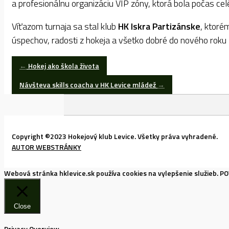
a profesionálnu organizáciu VIP zóny, ktorá bola počas cel
Víťazom turnaja sa stal klub
HK Iskra Partizánske
, ktoré
úspechov, radosti z hokeja a všetko dobré do nového roku
Post
←
Hokej ako škola života
navigation
Návšteva skills coacha v HK Levice mládež
→
Copyright ©2023 Hokejový klub Levice. Všetky práva vyhradené.
AUTOR WEBSTRÁNKY
Webová stránka hklevice.sk používa cookies na vylepšenie služieb.
PO
Close
Privacy Overview