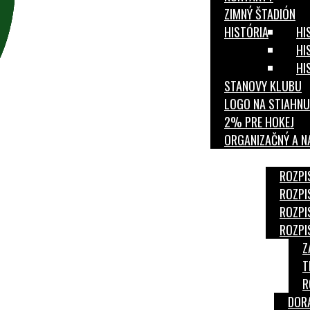
ZIMNÝ ŠTADIÓN
HISTÓRIA
HI
HI
HI
STANOVY KLUBU
LOGO NA STIAHNU
2% PRE HOKEJ
ORGANIZAČNÝ A N
PARTNERI
ROZPISY
ROZPI
ŠKOLA
ROZPI
KORČUĽOVANIA
ROZPI
KATEGÓRIE
ROZPI
MLÁDEŽ
Z
ČLÁNKY
T
2% PRE HOKEJ
R
DOR