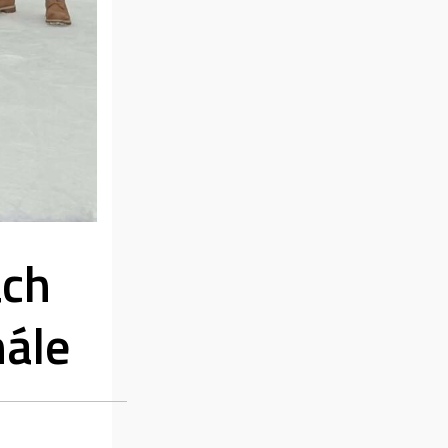
ach
nále