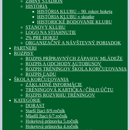
ZIMNÝ ŠTADIÓN
HISTÓRIA
HISTÓRIA KLUBU – 90. rokov hokeja
HISTÓRIA KLUBU v skratke
HISTORICKÉ BODOVANIE KLUBU
STANOVY KLUBU
LOGO NA STIAHNUTIE
2% PRE HOKEJ
ORGANIZAČNÝ A NÁVŠTEVNÝ PORIADOK
PARTNERI
ROZPISY
ROZPIS PRÍPRAVNÝCH ZÁPASOV MLÁDEŽE
ROZPIS A ODCHODY AUTOBUSOV
ROZPIS TRÉNINGOV ŠKOLA KORČUĽOVANIA
ROZPIS ĽADU
ŠKOLA KORČUĽOVANIA
ZÁKLADNÉ INFORMÁCIE
TRÉNINGOVÁ KARTIČKA / ČÍSLO ÚČTU
ROZPIS ROZVRHU TRÉNINGOV
KATEGÓRIE
DORAST
Starší žiaci 8/9.ročník
Mladší žiaci 6/7.ročník
Hokejová prípravka 5.ročník
Hokejová prípravka 4.ročník