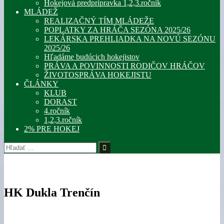
Hokejová predprípravka 1,2,3.ročník
MLÁDEŽ
REALIZAČNÝ TÍM MLÁDEŽE
POPLATKY ZA HRÁČA SEZÓNA 2025/26
LEKÁRSKA PREHLIADKA NA NOVÚ SEZÓNU
2025/26
Hľadáme budúcich hokejistov
PRÁVA A POVINNOSTI RODIČOV HRÁČOV
ŽIVOTOSPRÁVA HOKEJISTU
ČLÁNKY
KLUB
DORAST
4.ročník
1,2,3.ročník
2% PRE HOKEJ
Hľadať:
HK Dukla Trenčín