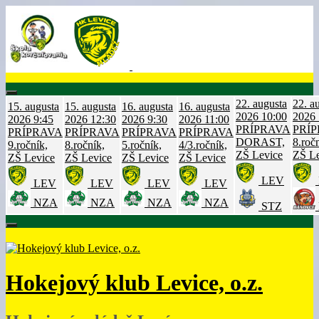
Skip
to
content
22. augusta
22. a
15. augusta
15. augusta
16. augusta
16. augusta
2026
10:00
2026
2026
9:45
2026
12:30
2026
9:30
2026
11:00
PRÍPRAVA
PRÍ
PRÍPRAVA
PRÍPRAVA
PRÍPRAVA
PRÍPRAVA
DORAST,
8.roč
9.ročník,
8.ročník,
5.ročník,
4/3.ročník,
ZŠ Levice
ZŠ Le
ZŠ Levice
ZŠ Levice
ZŠ Levice
ZŠ Levice
LEV
LEV
LEV
LEV
LEV
NZA
NZA
NZA
NZA
STZ
Hokejový klub Levice, o.z.