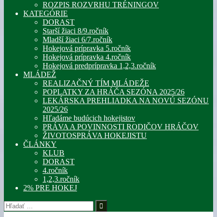
ROZPIS ROZVRHU TRÉNINGOV
KATEGÓRIE
DORAST
Starší žiaci 8/9.ročník
Mladší žiaci 6/7.ročník
Hokejová prípravka 5.ročník
Hokejová prípravka 4.ročník
Hokejová predprípravka 1,2,3.ročník
MLÁDEŽ
REALIZAČNÝ TÍM MLÁDEŽE
POPLATKY ZA HRÁČA SEZÓNA 2025/26
LEKÁRSKA PREHLIADKA NA NOVÚ SEZÓNU
2025/26
Hľadáme budúcich hokejistov
PRÁVA A POVINNOSTI RODIČOV HRÁČOV
ŽIVOTOSPRÁVA HOKEJISTU
ČLÁNKY
KLUB
DORAST
4.ročník
1,2,3.ročník
2% PRE HOKEJ
Hľadať: