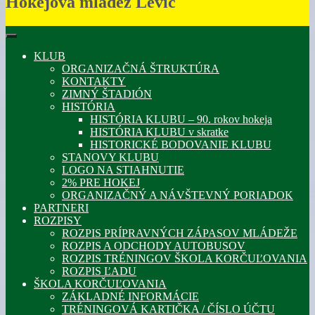
Hokejová mládež Levíc
KLUB
ORGANIZAČNÁ ŠTRUKTÚRA
KONTAKTY
ZIMNÝ ŠTADIÓN
HISTÓRIA
HISTÓRIA KLUBU – 90. rokov hokeja
HISTÓRIA KLUBU v skratke
HISTORICKÉ BODOVANIE KLUBU
STANOVY KLUBU
LOGO NA STIAHNUTIE
2% PRE HOKEJ
ORGANIZAČNÝ A NÁVŠTEVNÝ PORIADOK
PARTNERI
ROZPISY
ROZPIS PRÍPRAVNÝCH ZÁPASOV MLÁDEŽE
ROZPIS A ODCHODY AUTOBUSOV
ROZPIS TRÉNINGOV ŠKOLA KORČUĽOVANIA
ROZPIS ĽADU
ŠKOLA KORČUĽOVANIA
ZÁKLADNÉ INFORMÁCIE
TRÉNINGOVÁ KARTIČKA / ČÍSLO ÚČTU