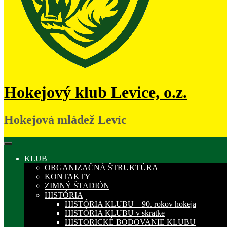
Hokejový klub Levice, o.z.
Hokejová mládež Levíc
KLUB
ORGANIZAČNÁ ŠTRUKTÚRA
KONTAKTY
ZIMNÝ ŠTADIÓN
HISTÓRIA
HISTÓRIA KLUBU – 90. rokov hokeja
HISTÓRIA KLUBU v skratke
HISTORICKÉ BODOVANIE KLUBU