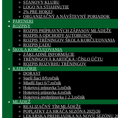
STANOVY KLUBU
LOGO NA STIAHNUTIE
2% PRE HOKEJ
ORGANIZAČNÝ A NÁVŠTEVNÝ PORIADOK
PARTNERI
ROZPISY
ROZPIS PRÍPRAVNÝCH ZÁPASOV MLÁDEŽE
ROZPIS A ODCHODY AUTOBUSOV
ROZPIS TRÉNINGOV ŠKOLA KORČUĽOVANIA
ROZPIS ĽADU
ŠKOLA KORČUĽOVANIA
ZÁKLADNÉ INFORMÁCIE
TRÉNINGOVÁ KARTIČKA / ČÍSLO ÚČTU
ROZPIS ROZVRHU TRÉNINGOV
KATEGÓRIE
DORAST
Starší žiaci 8/9.ročník
Mladší žiaci 6/7.ročník
Hokejová prípravka 5.ročník
Hokejová prípravka 4.ročník
Hokejová predprípravka 1,2,3.ročník
MLÁDEŽ
REALIZAČNÝ TÍM MLÁDEŽE
POPLATKY ZA HRÁČA SEZÓNA 2025/26
LEKÁRSKA PREHLIADKA NA NOVÚ SEZÓNU 20