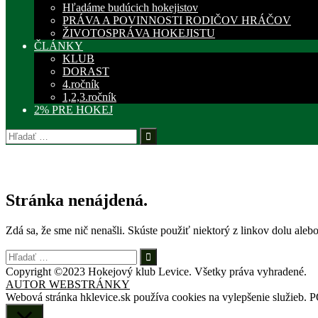
Hľadáme budúcich hokejistov
PRÁVA A POVINNOSTI RODIČOV HRÁČOV
ŽIVOTOSPRÁVA HOKEJISTU
ČLÁNKY
KLUB
DORAST
4.ročník
1,2,3.ročník
2% PRE HOKEJ
Hľadať:
Stránka nenájdená.
Zdá sa, že sme nič nenašli. Skúste použiť niektorý z linkov dolu ale
Hľadať:
Copyright ©2023 Hokejový klub Levice. Všetky práva vyhradené.
AUTOR WEBSTRÁNKY
Webová stránka hklevice.sk používa cookies na vylepšenie služieb.
P