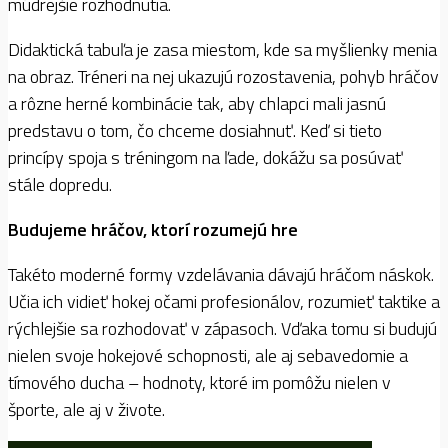
múdrejšie rozhodnutia.
Didaktická tabuľa je zasa miestom, kde sa myšlienky menia
na obraz. Tréneri na nej ukazujú rozostavenia, pohyb hráčov
a rôzne herné kombinácie tak, aby chlapci mali jasnú
predstavu o tom, čo chceme dosiahnuť. Keď si tieto
princípy spoja s tréningom na ľade, dokážu sa posúvať
stále dopredu.
Budujeme hráčov, ktorí rozumejú hre
Takéto moderné formy vzdelávania dávajú hráčom náskok.
Učia ich vidieť hokej očami profesionálov, rozumieť taktike a
rýchlejšie sa rozhodovať v zápasoch. Vďaka tomu si budujú
nielen svoje hokejové schopnosti, ale aj sebavedomie a
tímového ducha – hodnoty, ktoré im pomôžu nielen v
športe, ale aj v živote.