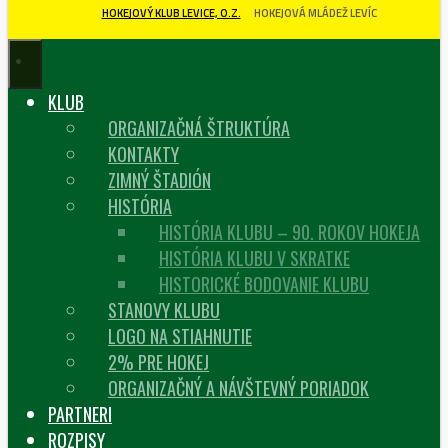
HOKEJOVÝ KLUB LEVICE, O.Z.
HOKEJOVÁ MLÁDEŽ LEVÍC
KLUB
ORGANIZAČNÁ ŠTRUKTÚRA
KONTAKTY
ZIMNÝ ŠTADIÓN
HISTÓRIA
HISTÓRIA KLUBU – 90. ROKOV HOKEJA
HISTÓRIA KLUBU V SKRATKE
HISTORICKÉ BODOVANIE KLUBU
STANOVY KLUBU
LOGO NA STIAHNUTIE
2% PRE HOKEJ
ORGANIZAČNÝ A NÁVŠTEVNÝ PORIADOK
PARTNERI
ROZPISY