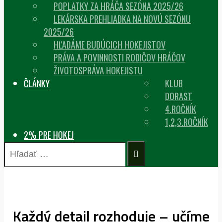
POPLATKY ZA HRÁČA SEZÓNA 2025/26
LEKÁRSKA PREHLIADKA NA NOVÚ SEZÓNU
2025/26
HĽADÁME BUDÚCICH HOKEJISTOV
PRÁVA A POVINNOSTI RODIČOV HRÁČOV
ŽIVOTOSPRÁVA HOKEJISTU
ČLÁNKY
KLUB
DORAST
4.ROČNÍK
1,2,3.ROČNÍK
2% PRE HOKEJ
HĽADAŤ:
Každý detail rozhoduje – učíme