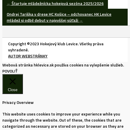
Post
←
Štartuje mládežnícka hokejová sezóna 2025/2026
navigation
Ondrej Tariška v drese HC Košice – odchovanec HK Levice
mládež si odbil debut v najvyššej súťaži
→
Copyright ©2023 Hokejový klub Levice. Všetky práva
vyhradené.
AUTOR WEBSTRÁNKY
Webová stránka hklevice.sk používa cookies na vylepšenie služieb.
POVOLIŤ
Close
Privacy Overview
This website uses cookies to improve your experience while you
navigate through the website. Out of these, the cookies that are
categorized as necessary are stored on your browser as they are