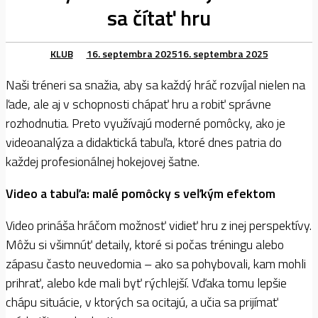
sa čítať hru
KLUB
16. septembra 2025
16. septembra 2025
Naši tréneri sa snažia, aby sa každý hráč rozvíjal nielen na
ľade, ale aj v schopnosti chápať hru a robiť správne
rozhodnutia. Preto využívajú moderné pomôcky, ako je
videoanalýza a didaktická tabuľa, ktoré dnes patria do
každej profesionálnej hokejovej šatne.
Video a tabuľa: malé pomôcky s veľkým efektom
Video prináša hráčom možnosť vidieť hru z inej perspektívy.
Môžu si všimnúť detaily, ktoré si počas tréningu alebo
zápasu často neuvedomia – ako sa pohybovali, kam mohli
prihrať, alebo kde mali byť rýchlejší. Vďaka tomu lepšie
chápu situácie, v ktorých sa ocitajú, a učia sa prijímať